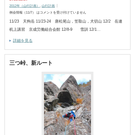
2012年（山行計画）
,
山行計画
例会情報（11/7） は
コメントを受け付けていません
11/23 天狗岳 11/23-24 唐松尾山，笠取山，犬切山 12/2 岳連
机上講習 京成労働組合会館 12/8-9 雪訓 12/1…
詳細を見る
三つ峠、新ルート