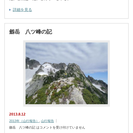
詳細を見る
劔岳 八ツ峰の記
2013.8.12
2013年（山行報告）
,
山行報告
劔岳 八ツ峰の記 は
コメントを受け付けていません