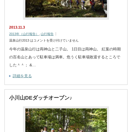
2013.11.3
2013年（山行報告）
,
山行報告
温泉山行2013 は
コメントを受け付けていません
今年の温泉山行は両神山と二子山。 1日目は両神山。 紅葉の時期
の百名山とあって駐車場は満車。危うく駐車場敗退するところで
した＾＾； &…
詳細を見る
小川山DEダッチオーブン♪