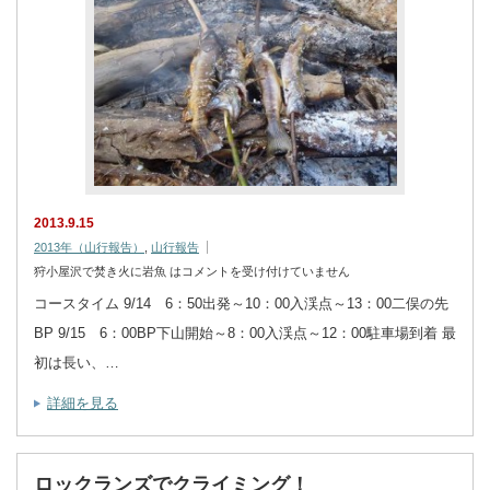
2013.9.15
2013年（山行報告）
,
山行報告
狩小屋沢で焚き火に岩魚 は
コメントを受け付けていません
コースタイム 9/14 6：50出発～10：00入渓点～13：00二俣の先
BP 9/15 6：00BP下山開始～8：00入渓点～12：00駐車場到着 最
初は長い、…
詳細を見る
ロックランズでクライミング！