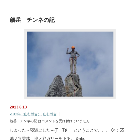
劔岳 チンネの記
2013.8.13
2013年（山行報告）
,
山行報告
劔岳 チンネの記 は
コメントを受け付けていません
しまった～寝過ごした～(T＿T)/~~ ということで、、、 04：55
池ノ谷乗越 池ノ谷ガリーを下る。 &nbs…