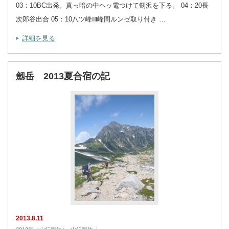
03：10BC出発。真っ暗の中ヘッ電つけて剱沢を下る。 04：20長
次郎谷出合 05：10八ツ峰ⅠⅡ峰間ルンゼ取り付き …
詳細を見る
劔岳 2013夏合宿の記
2013.8.11