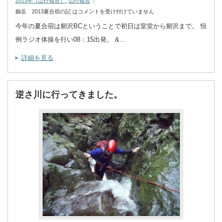
2013年（山行報告）
,
山行報告
劔岳 2013夏合宿の記 は
コメントを受け付けていません
今年の夏合宿は剱沢BCということで初日は室堂から剱沢まで。 恒
例ラジオ体操を行い08：15出発。 &…
詳細を見る
逆さ川に行ってきました。