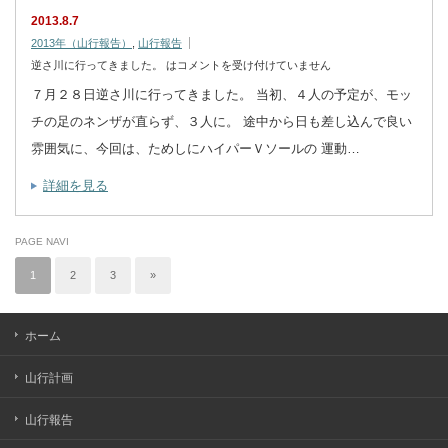
2013.8.7
2013年（山行報告）
,
山行報告
逆さ川に行ってきました。 は
コメントを受け付けていません
７月２８日逆さ川に行ってきました。 当初、４人の予定が、モッ
チの足のネンザが直らず、３人に。 途中から日も差し込んで良い
雰囲気に、今回は、ためしにハイパーＶソールの 運動…
詳細を見る
PAGE NAVI
1
2
3
»
ホーム
山行計画
山行報告