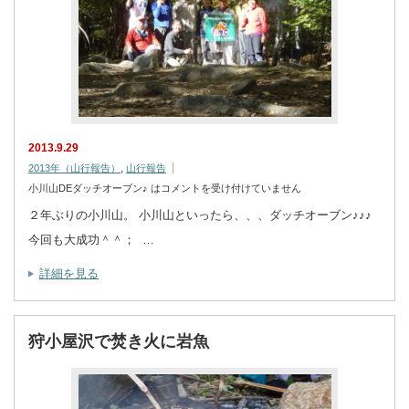
2013.9.29
2013年（山行報告）
,
山行報告
小川山DEダッチオーブン♪ は
コメントを受け付けていません
２年ぶりの小川山。 小川山といったら、、、ダッチオーブン♪♪♪
今回も大成功＾＾； …
詳細を見る
狩小屋沢で焚き火に岩魚