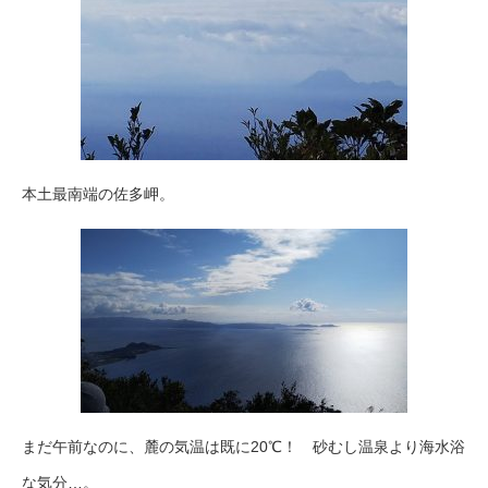
本土最南端の佐多岬。
まだ午前なのに、麓の気温は既に20℃！ 砂むし温泉より海水浴
な気分…。