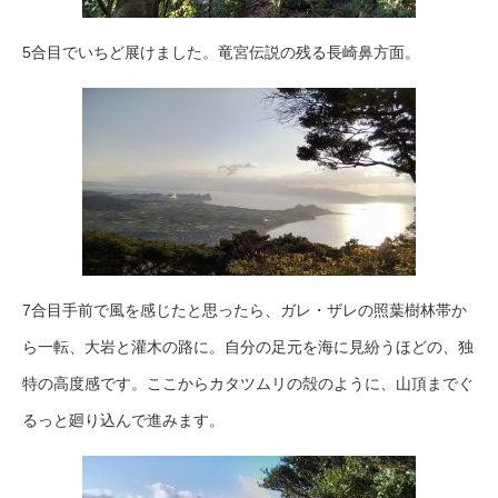
5合目でいちど展けました。竜宮伝説の残る長崎鼻方面。
7合目手前で風を感じたと思ったら、ガレ・ザレの照葉樹林帯か
ら一転、大岩と灌木の路に。自分の足元を海に見紛うほどの、独
特の高度感です。ここからカタツムリの殻のように、山頂までぐ
るっと廻り込んで進みます。