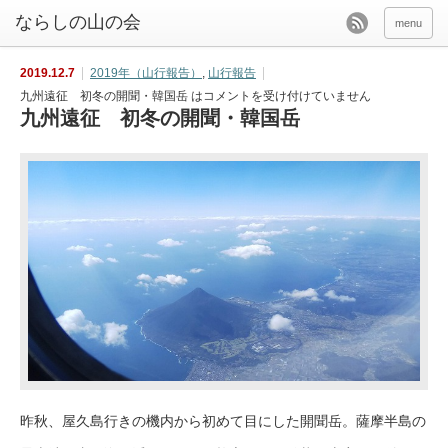
menu
2019.12.7
2019年（山行報告）
,
山行報告
九州遠征 初冬の開聞・韓国岳 は
コメントを受け付けていません
九州遠征 初冬の開聞・韓国岳
昨秋、屋久島行きの機内から初めて目にした開聞岳。薩摩半島の