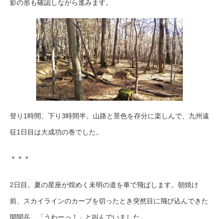
影の形も確認しながら進みます。
登り1時間、下り3時間半。山路と景色を存分に楽しんで、九州遠
征1日目は大成功の巻でした。
＊＊＊
2日目。夏の星座が煌めく未明の道を車で飛ばします。朝焼け
前、スカイラインのカーブを切ったとき突然目に飛び込んできた
開聞岳。「うわーっ！」と叫んでいました。