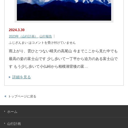
2024.3.30
2023年（山行計画）
,
山行報告
ふじざんまい は
コメントを受け付けていません
雨上がり、雲ひとつない晴天の高尾山 今までここから見た中でも
最高の姿の富士山です 少し歩いて一丁平から迫力のある富士山で
す もう少し歩いて小仏峠から相模湖背後の富…
詳細を見る
トップページに戻る
ホーム
山行計画