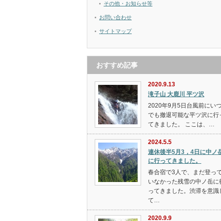
その他・お知らせ等
お問い合わせ
サイトマップ
おすすめ記事
2020.9.13
滝子山 大鹿川 平ツ沢
2020年9月5日台風前にい
でも撤退可能な平ツ沢に行
てきました。 ここは、…
2024.5.5
連休後半5月3，4日に中ノ
に行ってきました。
春合宿で3人で、まだ登っ
いなかった残雪の中ノ岳に
ってきました。渋滞を意識
て…
2020.9.9