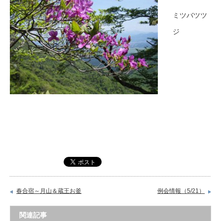
ミツバツツ
ジ
春合宿～月山＆蔵王お釜
例会情報（5/21）
関連記事