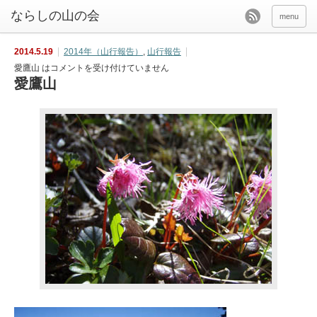
menu
2014.5.19
2014年（山行報告）
,
山行報告
愛鷹山 は
コメントを受け付けていません
愛鷹山