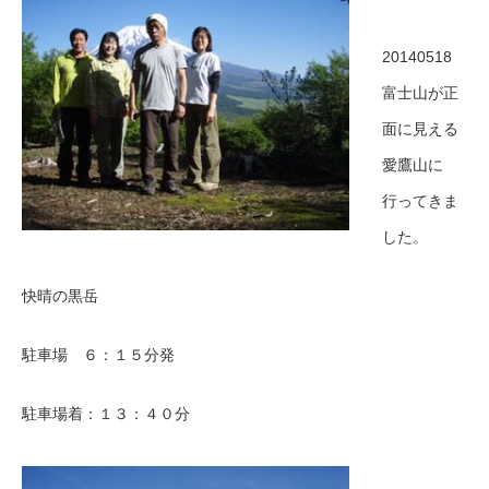
20140518
富士山が正
面に見える
愛鷹山に
行ってきま
した。
快晴の黒岳
駐車場 ６：１５分発
駐車場着：１３：４０分