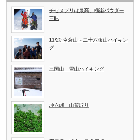
チセヌプリは最高、極楽パウダー
三昧
11/20 今倉山～二十六夜山ハイキン
グ
三国山 雪山ハイキング
坤六峠 山菜取り