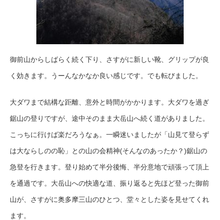
御前山からしばらく続く下り、さすがに新しい靴、グリップが良
く効きます。うーんなかなか良い感じです。でも転びました。
大ダワまで結構な距離、意外と時間がかかります。大ダワを過ぎ
鋸山の登りですが、途中そのまま大岳山へ続く道がありました。
こっちに行けば楽だろうなぁ。一瞬迷いましたが「山見て登らず
は大ならしのの恥」との山の会精神(そんなのあったか？)鋸山の
急登を行きます。登り始めて半分後悔、半分意地で頑張って頂上
を通過です。大岳山への快適な道、振り返ると先ほど登った御前
山が、さすがに奥多摩三山のひとつ、堂々とした姿を見せてくれ
ます。