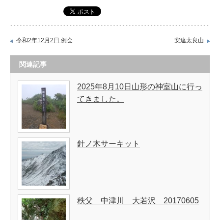
令和2年12月2日 例会
安達太良山
関連記事
2025年8月10日山形の神室山に行っ
てきました。
針ノ木サーキット
秩父 中津川 大若沢 20170605