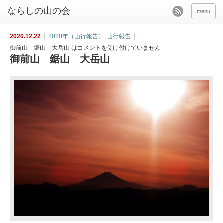
menu
2020.12.22
2020年（山行報告）
,
山行報告
御前山 鋸山 大岳山 は
コメントを受け付けていません
御前山 鋸山 大岳山