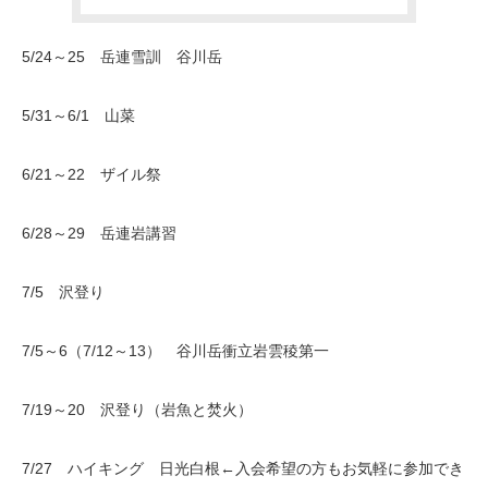
5/24～25 岳連雪訓 谷川岳
5/31～6/1 山菜
6/21～22 ザイル祭
6/28～29 岳連岩講習
7/5 沢登り
7/5～6（7/12～13） 谷川岳衝立岩雲稜第一
7/19～20 沢登り（岩魚と焚火）
7/27 ハイキング 日光白根←入会希望の方もお気軽に参加でき