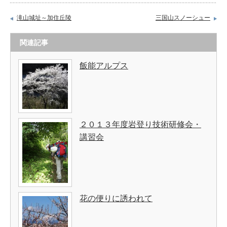
滝山城址～加住丘陵
三国山スノーシュー
関連記事
飯能アルプス
２０１３年度岩登り技術研修会・
講習会
花の便りに誘われて