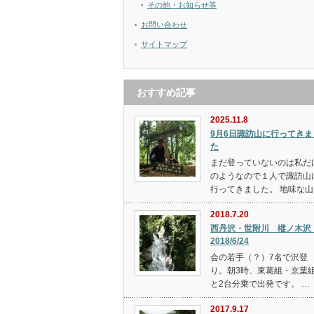
その他・お知らせ等
お問い合わせ
サイトマップ
おすすめ記事
2025.11.8
9月6日諏訪山に行ってきま
た
まだ登っていないのは私だ
のようなので１人で諏訪山
行ってきました。 地味な山
2018.7.20
西丹沢・世附川 樅ノ木
2018/6/24
会の若手（？）7名で沢登
り。朝3時、東葛組・京葉
と2台分乗で出発です。 …
2017.9.17