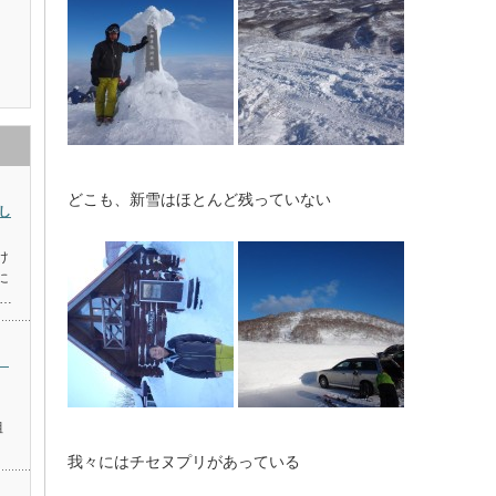
どこも、新雪はほとんど残っていない
し
け
に
…
沢
組
我々にはチセヌプリがあっている