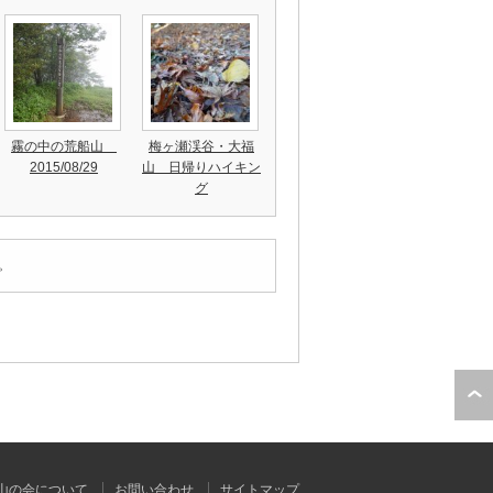
霧の中の荒船山
梅ヶ瀬渓谷・大福
2015/08/29
山 日帰りハイキン
グ
。
山の会について
お問い合わせ
サイトマップ