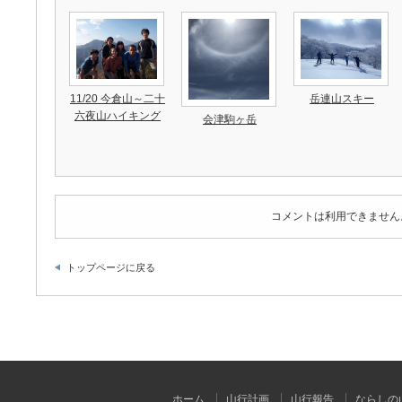
11/20 今倉山～二十
岳連山スキー
六夜山ハイキング
会津駒ヶ岳
コメントは利用できません
トップページに戻る
ホーム
山行計画
山行報告
ならしの