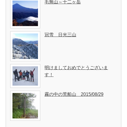
毛無山～十二ヶ岳
冠雪 日光三山
明けましておめでとうございま
す！
霧の中の荒船山 2015/08/29