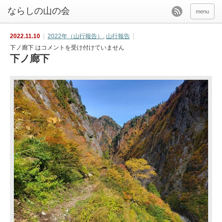
menu
2022.11.10
2022年（山行報告）
,
山行報告
下ノ廊下 は
コメントを受け付けていません
下ノ廊下