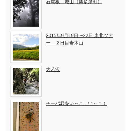
石尾根 城山（奥多摩町）
2015年9月19日〜22日 東北ツア
ー ２日目岩木山
大若沢
チーバ君をい～こ、い～こ！