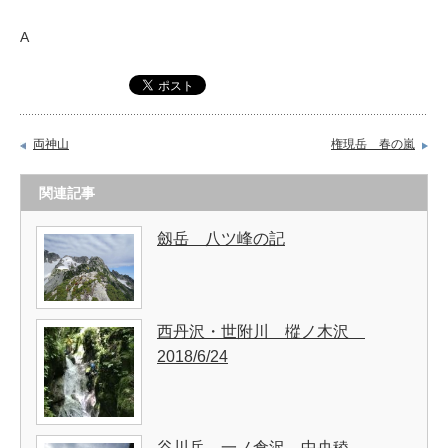
A
両神山
権現岳 春の嵐
関連記事
劔岳 八ツ峰の記
西丹沢・世附川 樅ノ木沢
2018/6/24
谷川岳 一ノ倉沢 中央稜