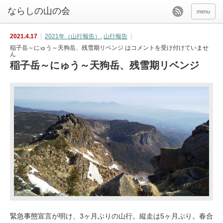
menu
2021.4.17
2021年（山行報告）
,
山行報告
稲子岳～にゅう～天狗岳、残雪期リベンジ は
コメントを受け付けていませ
ん
稲子岳～にゅう～天狗岳、残雪期リベンジ
緊急事態宣言が明け、3ヶ月ぶりの山行。縦走は5ヶ月ぶり。春合