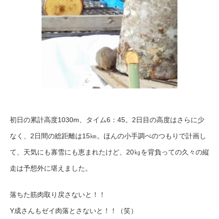
初日の累計高度1030m、タイム6：45。2日目の高度はさらに少
なく、2日間の総距離は15㎞。ほんの小手調べのつもりで計画し
て、天気にも寡雪にも恵まれたけど、20㎏を背負っての久々の縦
走は予想外に堪えました。
落ちた筋肉取り戻さないと！！
Y成さんもゼイ肉落とさないと！！（笑）