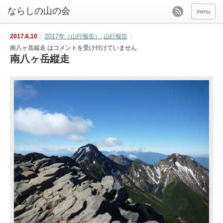
menu
2017.6.10
2017年（山行報告）
,
山行報告
南八ヶ岳縦走 は
コメントを受け付けていません
南八ヶ岳縦走