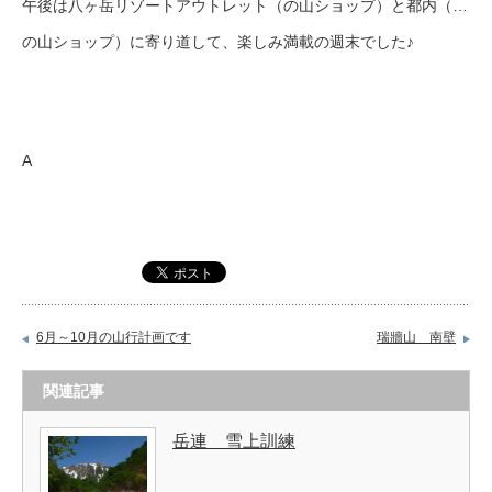
午後は八ヶ岳リゾートアウトレット（の山ショップ）と都内（…
の山ショップ）に寄り道して、楽しみ満載の週末でした♪
A
6月～10月の山行計画です
瑞牆山 南壁
関連記事
岳連 雪上訓練