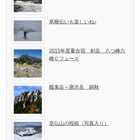
尾根伝いも楽しいね♪
2015年度夏合宿 剣岳 八つ峰六
峰Ｃフェース
餓鬼岳～唐沢岳 錦秋
至仏山の投稿（写真入り）