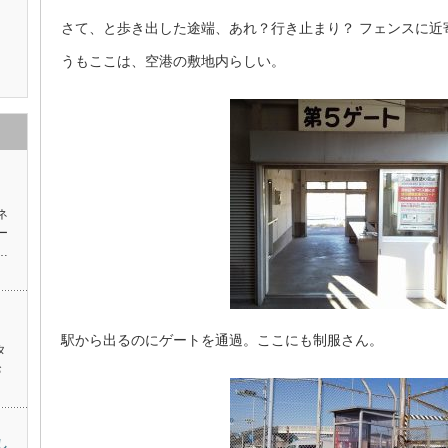
さて、と歩き出した途端、あれ？行き止まり？ フェンスに近
うもここは、空港の敷地内らしい。
ネ
ー
…
駅から出るのにゲートを通過。ここにも制服さん。
タ
お
し