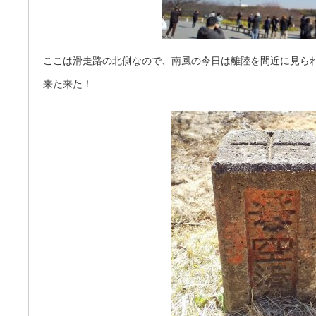
ここは滑走路の北側なので、南風の今日は離陸を間近に見ら
来た来た！