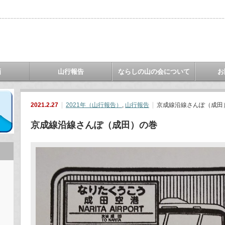
画
山行報告
ならしの山の会について
お
2021.2.27
2021年（山行報告）
,
山行報告
京成線沿線さんぽ（成田
京成線沿線さんぽ（成田）の巻