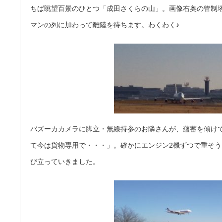
ちば眺望百景のひとつ「成田さくらの山」。画像右奥の管制
マンの列に加わって離陸を待ちます。わくわく♪
バズーカカメラに脚立・無線持参のお隣さんが、蘊蓄を傾けて
て今は貨物専用で・・・」。確かにエンジン2機ずつで重そう。
び立っていきました。