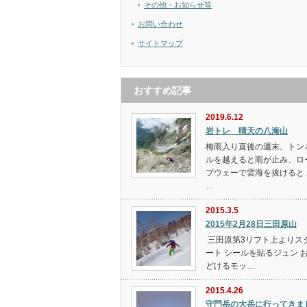
その他・お知らせ等
お問い合わせ
サイトマップ
おすすめ記事
2019.6.12
岩トレ 晴天の八海山
梅雨入り直後の週末。トン
ルを越えると雨が止み、ロ
プウェーで雲海を抜けると
…
2015.3.5
2015年2月28日三田原山
三田原第3リフト上よりス
ート シールを貼るジュン 
どけるモッ…
2015.4.26
守門岳の大岳に行ってきま