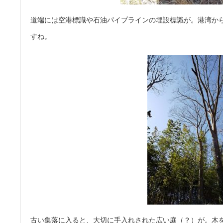
道端には空港標識や石油パイプラインの埋設標識が。港湾か
すね。
古い集落に入ると、大切に手入れされた広い庭（？）が。木