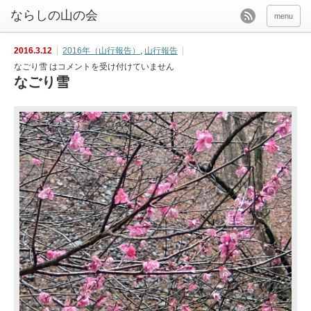
menu
2016.3.12
2016年（山行報告）
,
山行報告
なごり雪 は
コメントを受け付けていません
なごり雪