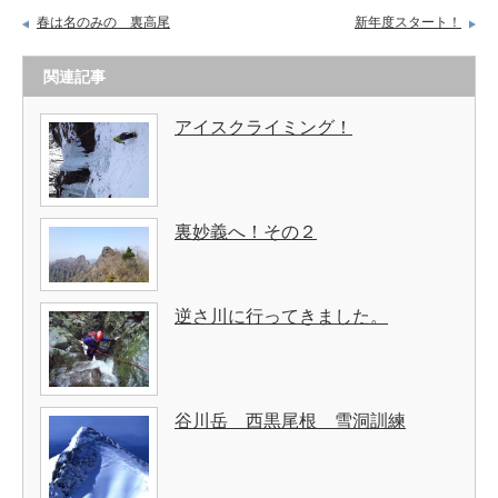
春は名のみの 裏高尾
新年度スタート！
関連記事
アイスクライミング！
裏妙義へ！その２
逆さ川に行ってきました。
谷川岳 西黒尾根 雪洞訓練