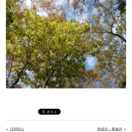
日和田山
鞍掛沢～乗越沢