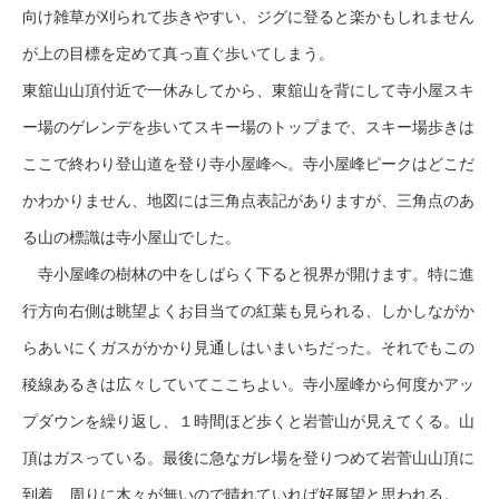
向け雑草が刈られて歩きやすい、ジグに登ると楽かもしれません
が上の目標を定めて真っ直ぐ歩いてしまう。
東舘山山頂付近で一休みしてから、東舘山を背にして寺小屋スキ
ー場のゲレンデを歩いてスキー場のトップまで、スキー場歩きは
ここで終わり登山道を登り寺小屋峰へ。寺小屋峰ピークはどこだ
かわかりません、地図には三角点表記がありますが、三角点のあ
る山の標識は寺小屋山でした。
寺小屋峰の樹林の中をしばらく下ると視界が開けます。特に進
行方向右側は眺望よくお目当ての紅葉も見られる、しかしながか
らあいにくガスがかかり見通しはいまいちだった。それでもこの
稜線あるきは広々していてここちよい。寺小屋峰から何度かアッ
プダウンを繰り返し、１時間ほど歩くと岩菅山が見えてくる。山
頂はガスっている。最後に急なガレ場を登りつめて岩菅山山頂に
到着、周りに木々が無いので晴れていれば好展望と思われる。