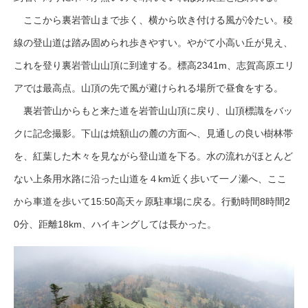
ここから裏岩菅山まで歩く、横から吹き付ける風が冷たい。稜
線の登山道は踏み固められ歩きやすい。やがて小高い丘が見え、
これを登り裏岩菅山山頂に到達する。標高2341m、志賀高原エリ
アでは最高点。山頂の先で風が避けられる場所で昼食をする。
裏岩菅山からもと来た道を岩菅山山頂に戻り、山頂標識をバッ
クに記念撮影。下山は焼額山の麓の方面へ、見通しの良い樹林帯
を、紅葉した木々を見ながら登山道を下る。水の流れがほとんど
ない上条用水路に沿った山道を４km近く歩いて一ノ瀬へ、ここ
から車道を歩いて15:50高天ヶ原駐車場に戻る。行動時間8時間2
0分、距離18km、ハイキングしては長かった。