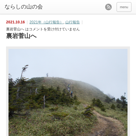
menu
2021.10.16
2021年（山行報告）
,
山行報告
裏岩菅山へ は
コメントを受け付けていません
裏岩菅山へ