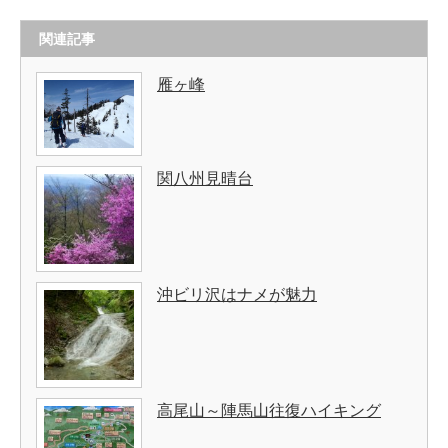
関連記事
雁ヶ峰
関八州見晴台
沖ビリ沢はナメが魅力
高尾山～陣馬山往復ハイキング