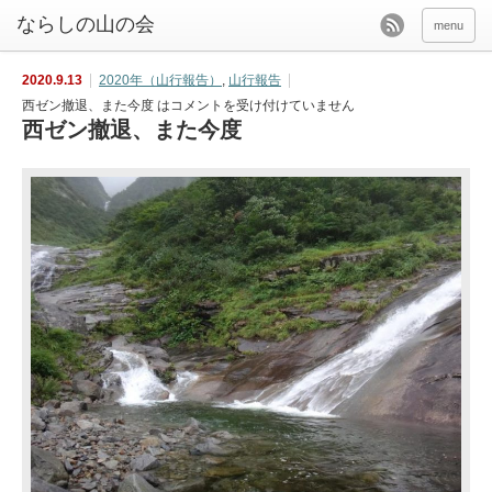
menu
2020.9.13
2020年（山行報告）
,
山行報告
西ゼン撤退、また今度 は
コメントを受け付けていません
西ゼン撤退、また今度