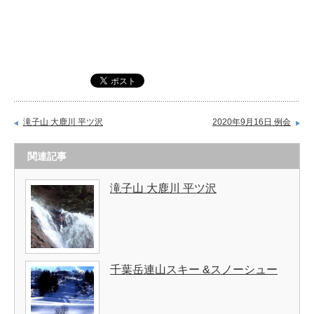
滝子山 大鹿川 平ツ沢
2020年9月16日 例会
関連記事
滝子山 大鹿川 平ツ沢
千葉岳連山スキー &スノーシュー