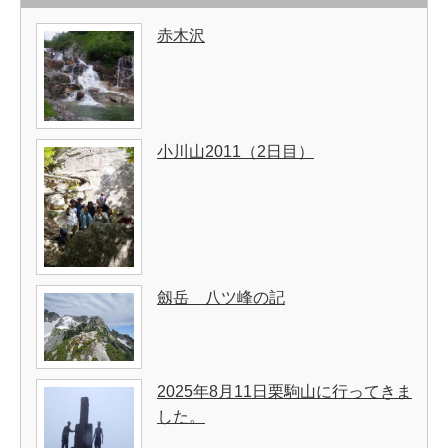
赤木沢
小川山2011（2日目）
劔岳 八ツ峰の記
2025年8月11日栗駒山に行ってきま
した。