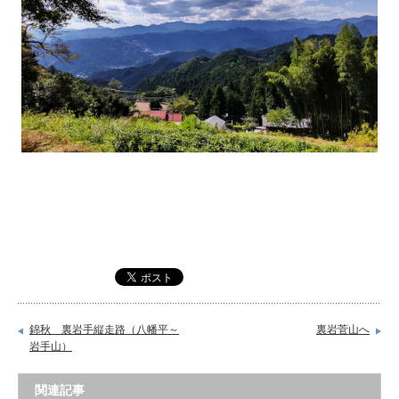
錦秋 裏岩手縦走路（八幡平～
裏岩菅山へ
岩手山）
関連記事