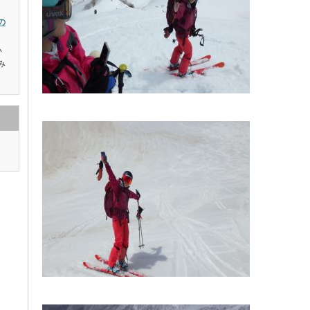
の
い
み