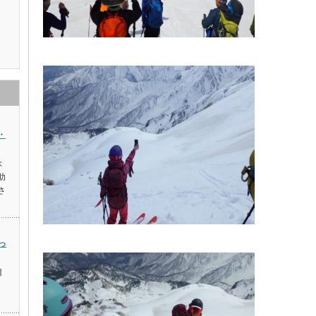
・
ぶ
助
さ
っ
目
。