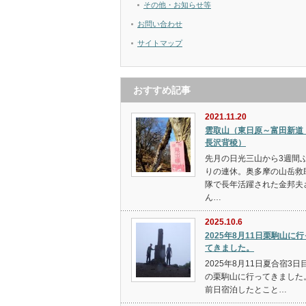
その他・お知らせ等
お問い合わせ
サイトマップ
おすすめ記事
2021.11.20
雲取山（東日原～富田新道
長沢背稜）
先月の日光三山から3週間
りの連休。奥多摩の山岳救
隊で長年活躍された金邦夫
ん…
2025.10.6
2025年8月11日栗駒山に行
てきました。
2025年8月11日夏合宿3日
の栗駒山に行ってきました
前日宿泊したとこと…