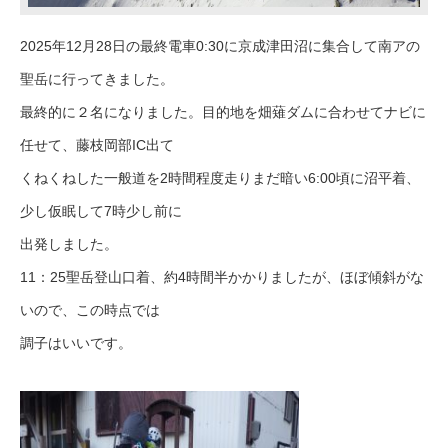
2025年12月28日の最終電車0:30に京成津田沼に集合して南アの
聖岳に行ってきました。
最終的に２名になりました。目的地を畑薙ダムに合わせてナビに
任せて、藤枝岡部IC出て
くねくねした一般道を2時間程度走りまだ暗い6:00頃に沼平着、
少し仮眠して7時少し前に
出発しました。
11：25聖岳登山口着、約4時間半かかりましたが、ほぼ傾斜がな
いので、この時点では
調子はいいです。