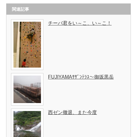
関連記事
チーバ君をい～こ、い～こ！
FUJIYAMAｻｻﾞﾝﾃﾗｽ～御坂黒岳
西ゼン撤退、また今度