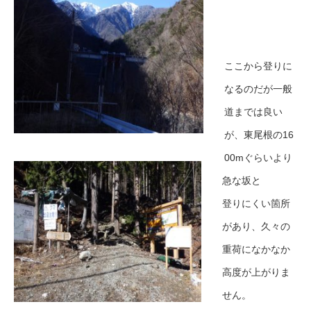
ここから登りに
なるのだが一般
道までは良い
が、東尾根の16
00mぐらいより
急な坂と
登りにくい箇所
があり、久々の
重荷になかなか
高度が上がりま
せん。