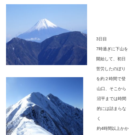
3日目
7時過ぎに下山を
開始して、初日
苦労したのぼり
を約２時間で登
山口、そこから
沼平までは時間
的には詰まらな
く
約4時間以上かか