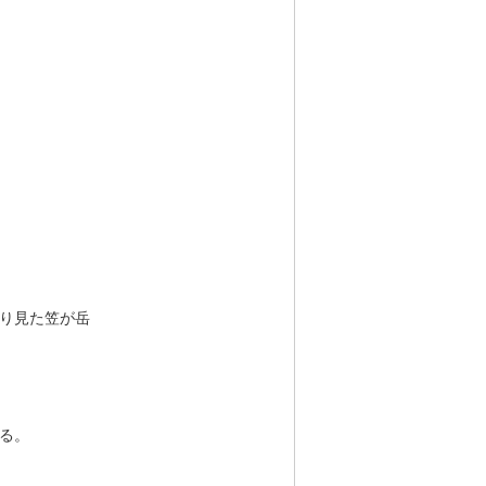
り見た笠が岳
る。