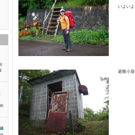
いよいよ
岩
ま
避難小屋
稜
と
由
稜線