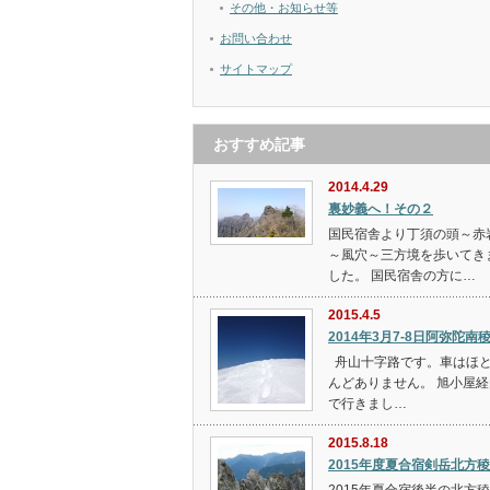
その他・お知らせ等
お問い合わせ
サイトマップ
おすすめ記事
2014.4.29
裏妙義へ！その２
国民宿舎より丁須の頭～赤
～風穴～三方境を歩いてき
した。 国民宿舎の方に…
2015.4.5
2014年3月7-8日阿弥陀南
舟山十字路です。車はほ
んどありません。 旭小屋経
で行きまし…
2015.8.18
2015年度夏合宿剣岳北方