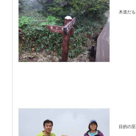
木道だも
目的の至