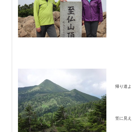
帰り道よ
笠に見え