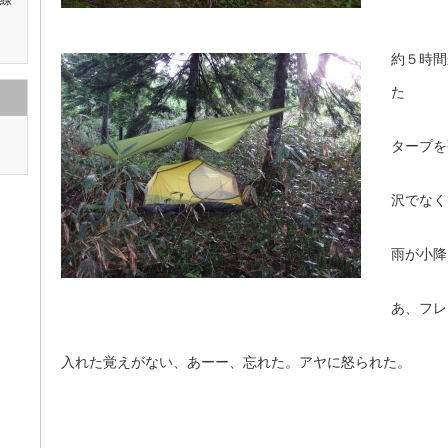
稜線
約５時間
た
タープを
沢でなく
雨が小降
あ、フレ
入れた覚えがない、あーー、忘れた。アヤに怒られた。