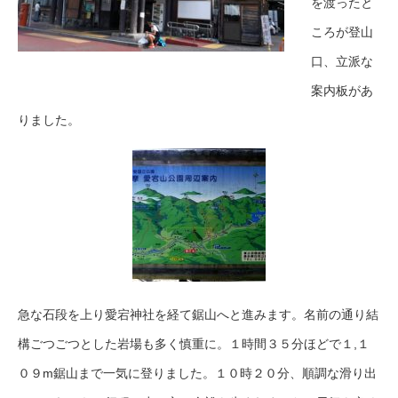
を渡ったと
ころが登山
口、立派な
案内板があ
りました。
急な石段を上り愛宕神社を経て鋸山へと進みます。名前の通り結
構ごつごつとした岩場も多く慎重に。１時間３５分ほどで１,１
０９m鋸山まで一気に登りました。１０時２０分、順調な滑り出