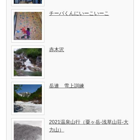
チーバくんにいーこいーこ
赤木沢
岳連 雪上訓練
2021温泉山行（粟ヶ岳-浅草山荘-大
力山）