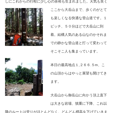
しにこれからの行程に少し心の余裕も生まれました。
天気も良く
ここから大岳山まで、歩くのがとて
も楽しくなる快適な登山道です。１
ピッチ、５０分ほどで大岳山に到
着。結構人気のある山なのかそれま
での静かな登山道と打って変わって
そこそこ人も集まっています。
本日の最高地点１,２６６.５m、こ
の山頂からはやっと展望も開けてき
ます。
大岳山から御岳山に向かう頂上直下
は大きな岩場、慎重に下降、これ以
降のルートは登りがほとんどなく、どんどん標高を下げていきま