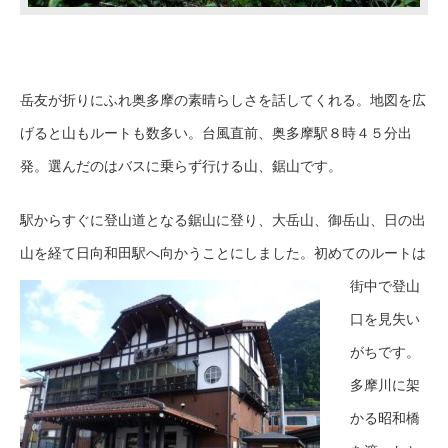
岳友が折りにふれ奥多摩の素晴らしさを話してくれる。地図を広
げると山もルートも数多い。台風直前、奥多摩駅８時４５分出
発。選んだのはバスに乗らず行ける山、鋸山です。
駅からすぐに登山道となる鋸山に登り、大岳山、御岳山、日の出
山を経て日向和田駅へ向かうことにしました。
初めてのルートは
街中で登山
口を見失い
がちです。
多摩川に架
かる昭和橋