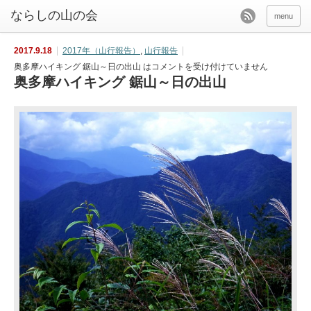
menu
2017.9.18
2017年（山行報告）
,
山行報告
奥多摩ハイキング 鋸山～日の出山 は
コメントを受け付けていません
奥多摩ハイキング 鋸山～日の出山