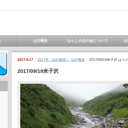
画
山行報告
ならしの山の会について
お
2017.9.17
2017年（山行報告）
,
山行報告
2017/09/19米子沢 は
コ
2017/09/19米子沢