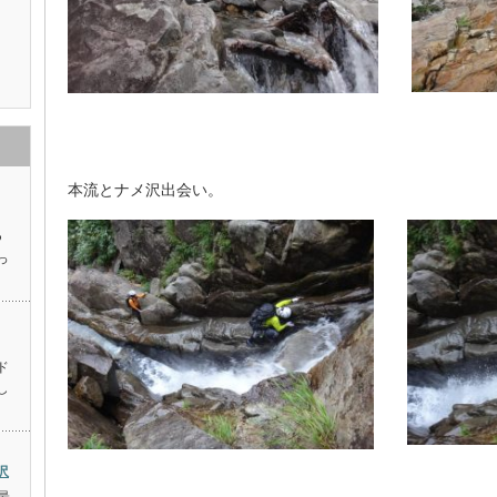
本流とナメ沢出会い。
つ
っ
ド
し
沢