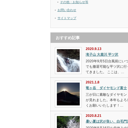
その他・お知らせ等
お問い合わせ
サイトマップ
おすすめ記事
2020.9.13
滝子山 大鹿川 平ツ沢
2020年9月5日台風前にい
でも撤退可能な平ツ沢に行
てきました。 ここは、…
2021.1.8
竜ヶ岳 ダイヤモンド富士
三が日に素敵なダイヤモン
が見れました。本年もよろ
くお願いいたします！…
2020.8.21
暑い夏は沢が良い、白毛門