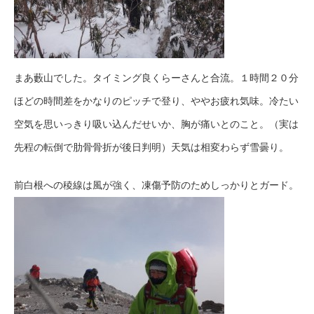
まあ藪山でした。タイミング良くらーさんと合流。１時間２０分
ほどの時間差をかなりのピッチで登り、ややお疲れ気味。冷たい
空気を思いっきり吸い込んだせいか、胸が痛いとのこと。（実は
先程の転倒で肋骨骨折が後日判明）天気は相変わらず雪曇り。
前白根への稜線は風が強く、凍傷予防のためしっかりとガード。