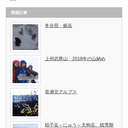
関連記事
冬合宿・鋸岳
上州武尊山 2018年の山納め
長瀞北アルプス
稲子岳～にゅう～天狗岳、残雪期