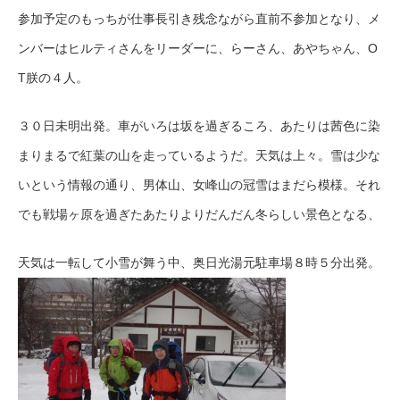
参加予定のもっちが仕事長引き残念ながら直前不参加となり、メ
ンバーはヒルティさんをリーダーに、らーさん、あやちゃん、O
T朕の４人。
３０日未明出発。車がいろは坂を過ぎるころ、あたりは茜色に染
まりまるで紅葉の山を走っているようだ。天気は上々。雪は少な
いという情報の通り、男体山、女峰山の冠雪はまだら模様。それ
でも戦場ヶ原を過ぎたあたりよりだんだん冬らしい景色となる、
天気は一転して小雪が舞う中、奥日光湯元駐車場８時５分出発。