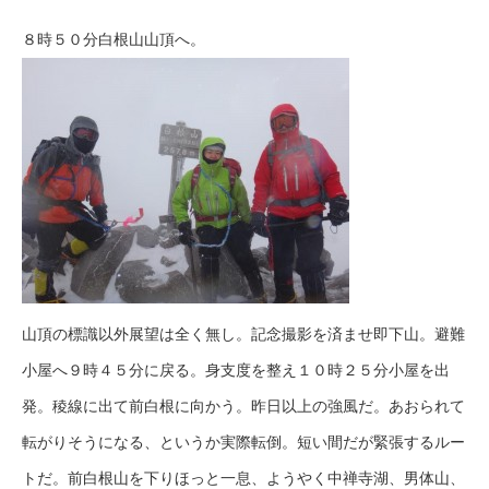
８時５０分白根山山頂へ。
山頂の標識以外展望は全く無し。記念撮影を済ませ即下山。避難
小屋へ９時４５分に戻る。身支度を整え１０時２５分小屋を出
発。稜線に出て前白根に向かう。昨日以上の強風だ。あおられて
転がりそうになる、というか実際転倒。短い間だが緊張するルー
トだ。前白根山を下りほっと一息、ようやく中禅寺湖、男体山、