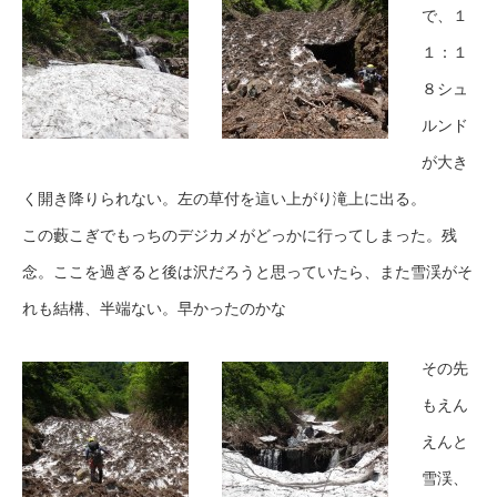
で、１
１：１
８シュ
ルンド
が大き
く開き降りられない。左の草付を這い上がり滝上に出る。
この藪こぎでもっちのデジカメがどっかに行ってしまった。残
念。ここを過ぎると後は沢だろうと思っていたら、また雪渓がそ
れも結構、半端ない。早かったのかな
その先
もえん
えんと
雪渓、