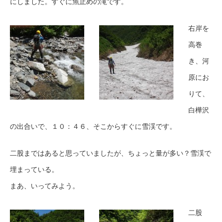
にしました。すぐに魚止めの滝です。
右岸を
高巻
き、河
原にお
りて、
白樺沢
の出合いで、１０：４６、そこからすぐに雪渓です。
二股まではあると思っていましたが、ちょっと量が多い？雪渓で
埋まっている。
まあ、いってみよう。
二股