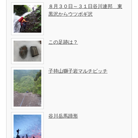
８月３０日～３１日谷川連邦 東
黒沢からウツボギ沢
この足跡は？
子持山獅子岩マルチピッチ
谷川岳馬蹄形