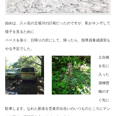
始めは、八ヶ岳の立場川の計画だったのですが、私がネンザして
様子を見るために
ベースを張り、日帰りの沢にして、帰ったら、指導員養成講習も
やる予定でした。
土合橋
を右に
入った
湯檜曽
橋のす
ぐ先に
駐車します。なれた新道を芝倉沢出合いのいつものところにテン