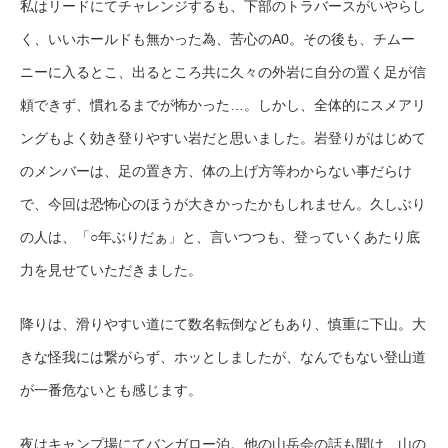
私はリードにてチャレンジするも、下部のトラバースがいやらし
く、いいホールドも無かった為、苦心のA0。その後も、チムー
ニーに入るとこ、出るところ共に久々の外岩に自分の置く足が信
頼できず、慣れるまでが怖かった…。しかし、全体的にスメアリ
ングもよく効き登りやすい岩だと思いました。岩登りがはじめて
のメンバーは、足の置き方、体の上げ方等わからない事だらけ
で、今回は恐怖心のほうが大きかったかもしれません。久しぶり
の人は、「○年ぶりだぁ」と、言いつつも、登っていくあたり底
力を見せていただきました。
降りは、滑りやすい道にて数名転倒などもあり、慎重に下山。大
きな怪我には繋がらず、ホッとしましたが、なんでもない登山道
が一番危ないとも感じます。
夜はキャンプ場にてバンガロー泊。他の山岳会の話も聞け、山の