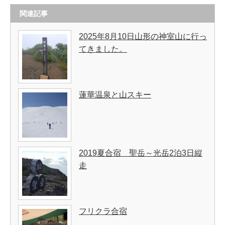
関連記事
2025年8月10日山形の神室山に行っ
てきました。
蓮華温泉と山スキー
2019夏合宿 聖岳～光岳2泊3日縦
走
フリクラ合宿