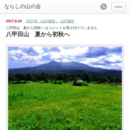
menu
2017.8.29
2017年（山行報告）
,
山行報告
八甲田山 夏から初秋へ は
コメントを受け付けていません
八甲田山 夏から初秋へ