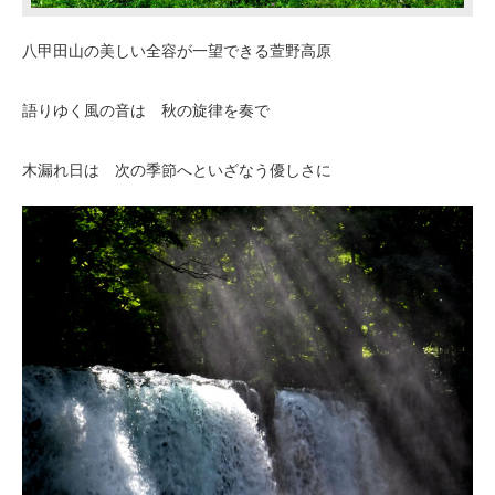
八甲田山の美しい全容が一望できる萱野高原
語りゆく風の音は 秋の旋律を奏で
木漏れ日は 次の季節へといざなう優しさに