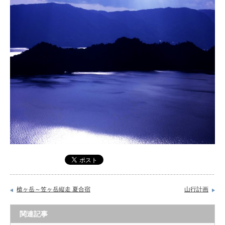
槍ヶ岳～笠ヶ岳縦走 夏合宿
山行計画
関連記事