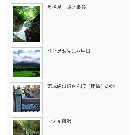
奥多摩 鷹ノ巣谷
ひと足お先に八甲田！
京成線沿線さんぽ（船橋）の巻
マスキ嵐沢