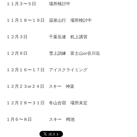
１１月３〜５日 場所検討中
１１月１８〜１９日 温泉山行 場所検討中
１２月３日 千葉岳連 机上講習
１２月９日 雪上訓練 富士山or谷川岳
１２月１６〜１７日 アイスクライミング
１２月２３or２４日 スキー 神楽
１２月２８〜３１日 冬山合宿 場所未定
１月６〜８日 スキー 栂池