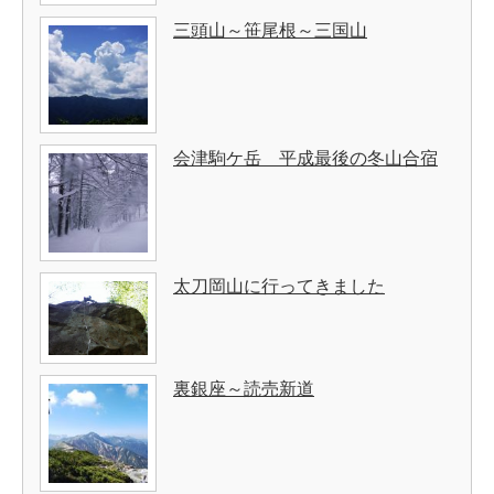
三頭山～笹尾根～三国山
会津駒ケ岳 平成最後の冬山合宿
太刀岡山に行ってきました
裏銀座～読売新道