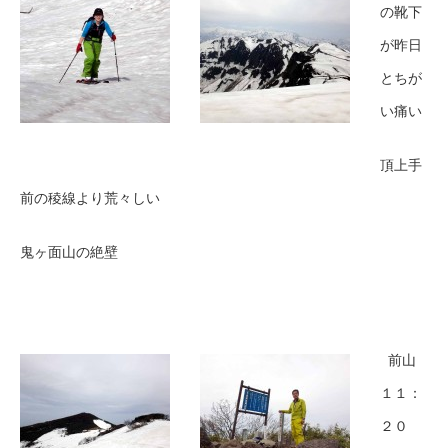
の靴下
が昨日
とちが
い痛い
頂上手
前の稜線より荒々しい
鬼ヶ面山の絶壁
前山
１１：
２０