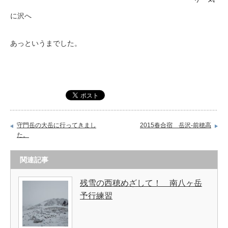
に沢へ
あっというまでした。
守門岳の大岳に行ってきまし
2015春合宿 岳沢-前穂高
た。
関連記事
残雪の西穂めざして！ 南八ヶ岳
予行練習