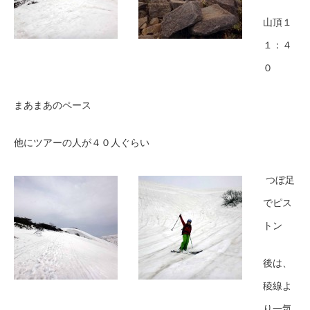
山頂１
１：４
０
まあまあのペース
他にツアーの人が４０人ぐらい
つぼ足
でピス
トン
後は、
稜線よ
り一気