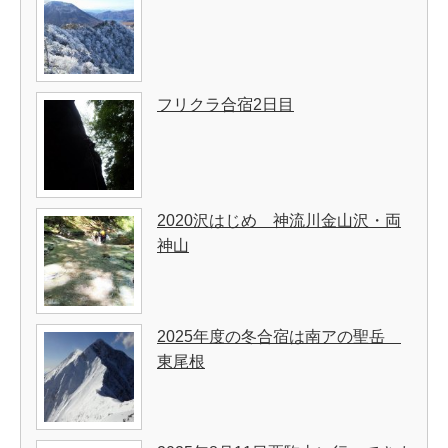
フリクラ合宿2日目
2020沢はじめ 神流川金山沢・両
神山
2025年度の冬合宿は南アの聖岳
東尾根