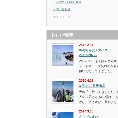
その他・お知らせ等
お問い合わせ
サイトマップ
おすすめ記事
2015.2.11
峰の松目沢？アイス
20150207-8
2/7～8のアイスは赤岳鉱泉
テント場ベースで峰の松目
狙いで行って来ました。 …
2016.4.12
3月19-20日天狗岳
天狗岳に行ってきました。
人のＫ君とともに 雪は、あ
かな、どうかな、登れまし
2024.3.30
ふじざんまい