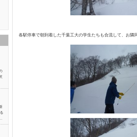
各駅停車で朝到着した千葉工大の学生たちも合流して、お隣
の
沢
新
る
…