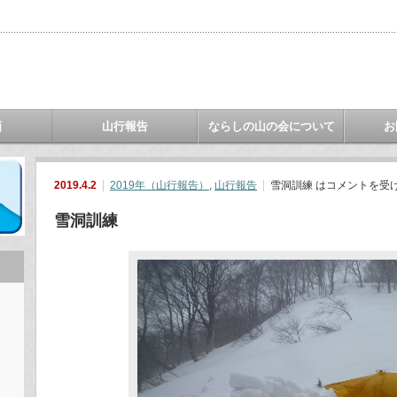
画
山行報告
ならしの山の会について
お
2019.4.2
2019年（山行報告）
,
山行報告
雪洞訓練 は
コメントを受
雪洞訓練