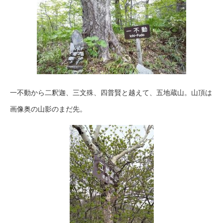
一不動から二釈迦、三文殊、四普賢と越えて、五地蔵山。山頂は
画像奥の山影のまだ先。