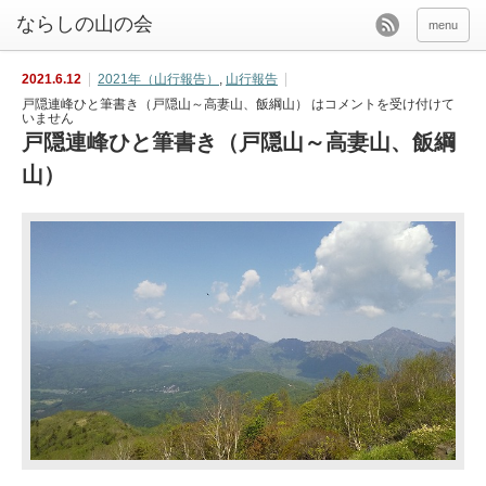
menu
2021.6.12
2021年（山行報告）
,
山行報告
戸隠連峰ひと筆書き（戸隠山～高妻山、飯綱山） は
コメントを受け付けて
いません
戸隠連峰ひと筆書き（戸隠山～高妻山、飯綱
山）