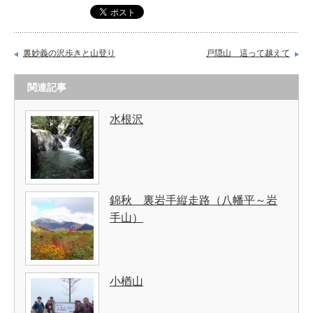
裏妙義の沢歩きと山登り
戸隠山 這って越えて
関連記事
水根沢
錦秋 裏岩手縦走路（八幡平～岩
手山）
小楢山