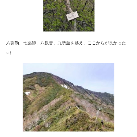
六弥勒、七薬師、八観音、九勢至を越え、ここからが長かった
~！