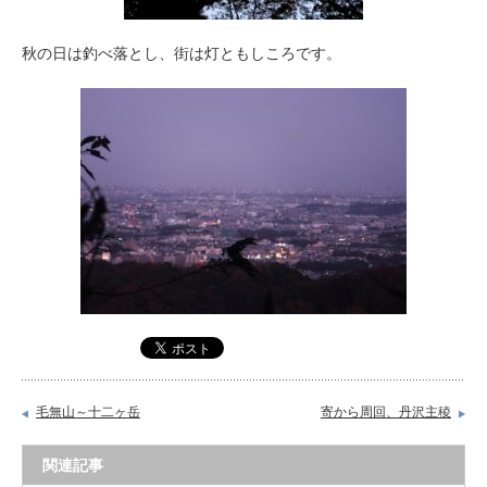
秋の日は釣べ落とし、街は灯ともしころです。
毛無山～十二ヶ岳
寄から周回、丹沢主稜
関連記事