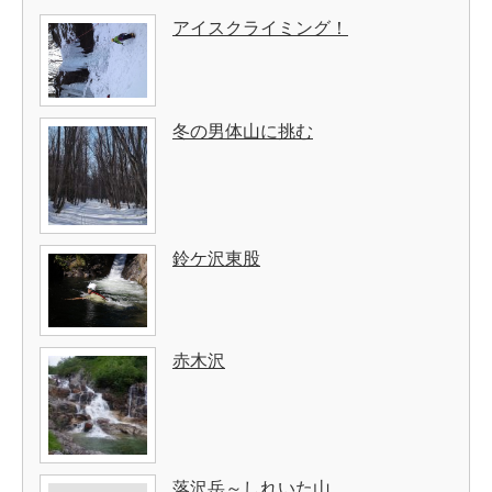
アイスクライミング！
冬の男体山に挑む
鈴ケ沢東股
赤木沢
落沢岳～しれいた山