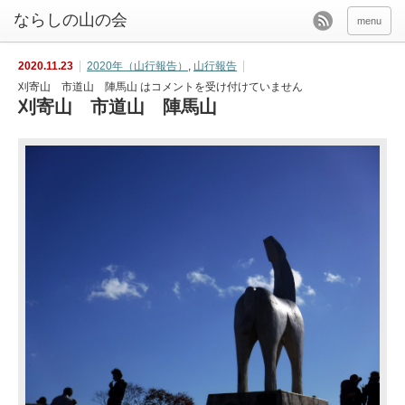
menu
2020.11.23
2020年（山行報告）
,
山行報告
刈寄山 市道山 陣馬山 は
コメントを受け付けていません
刈寄山 市道山 陣馬山