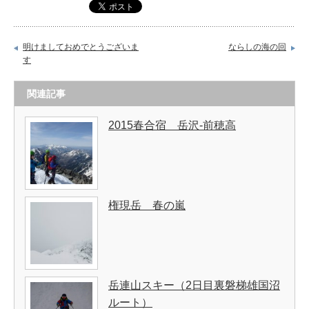
明けましておめでとうございま
ならしの海の回
す
関連記事
2015春合宿 岳沢-前穂高
権現岳 春の嵐
岳連山スキー（2日目裏磐梯雄国沼
ルート）