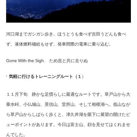
河口湖までガシガシ歩き、ほうとうも食べず吉田うどんも食べ
ず、液体燃料補給もせず、発車間際の電車に乗り込む。
Gone With the Sigh. ため息と共に去りぬ
気軽に行けるトレーニングルート（１
）
１１月下旬 静かな足慣らしに最適なルートです。草戸山から大
垂水峠、小仏城山、景信山、堂所山、そして相模湖へ。低山なが
ら草戸山からしばらく歩くと、津久井湖を眼下に展望の開けたビ
ューポイントがあります。今日は富士山、顔を見せてはくれませ
んでした。