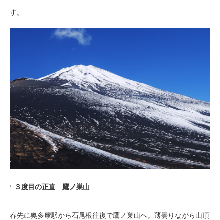
す。
３度目の正直 鷹ノ巣山
春先に奥多摩駅から石尾根往復で鷹ノ巣山へ。薄曇りながら山頂