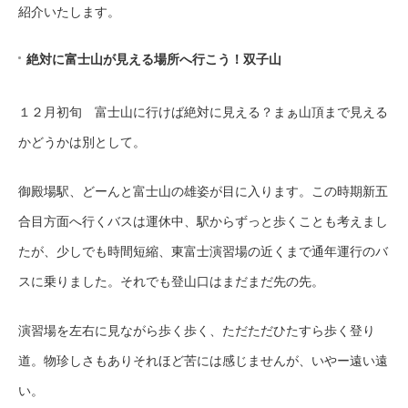
紹介いたします。
絶対に富士山が見える場所へ行こう！双子山
１２月初旬 富士山に行けば絶対に見える？まぁ山頂まで見える
かどうかは別として。
御殿場駅、どーんと富士山の雄姿が目に入ります。この時期新五
合目方面へ行くバスは運休中、駅からずっと歩くことも考えまし
たが、少しでも時間短縮、東富士演習場の近くまで通年運行のバ
スに乗りました。それでも登山口はまだまだ先の先。
演習場を左右に見ながら歩く歩く、ただただひたすら歩く登り
道。物珍しさもありそれほど苦には感じませんが、いやー遠い遠
い。