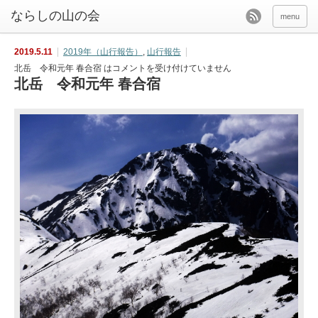
menu
2019.5.11
2019年（山行報告）
,
山行報告
北岳 令和元年 春合宿 は
コメントを受け付けていません
北岳 令和元年 春合宿