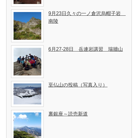
9月23日久々の一ノ倉沢烏帽子岩
南陵
6月27-28日 岳連岩講習 瑞牆山
至仏山の投稿（写真入り）
裏銀座～読売新道