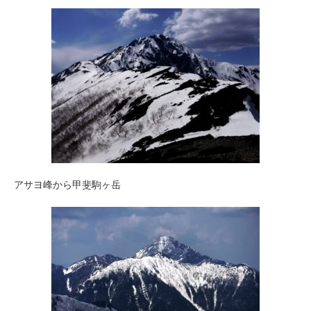
アサヨ峰から甲斐駒ヶ岳