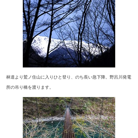
林道より鷲ノ住山に入りひと登り、のち長い急下降。野呂川発電
所の吊り橋を渡ります。