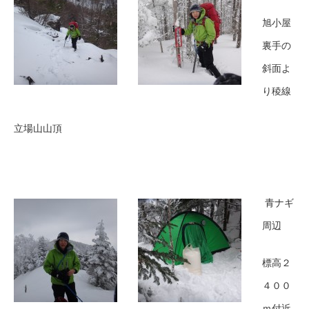
旭小屋
裏手の
斜面よ
り稜線
立場山山頂
青ナギ
周辺
標高２
４００
ｍ付近