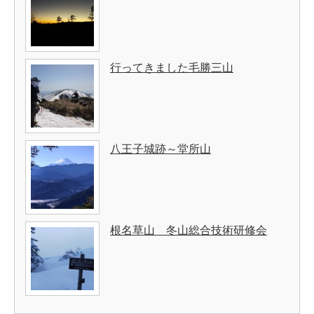
行ってきました毛勝三山
八王子城跡～堂所山
根名草山 冬山総合技術研修会