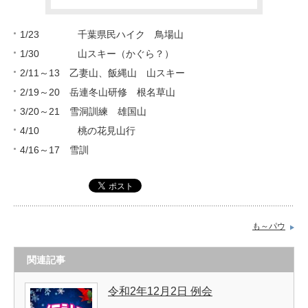
1/23 千葉県民ハイク 鳥場山
1/30 山スキー（かぐら？）
2/11～13 乙妻山、飯縄山 山スキー
2/19～20 岳連冬山研修 根名草山
3/20～21 雪洞訓練 雄国山
4/10 桃の花見山行
4/16～17 雪訓
も～パウ
関連記事
令和2年12月2日 例会