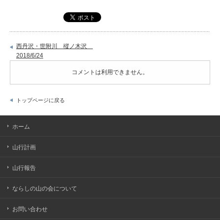
西丹沢・世附川 樅ノ木沢
2018/6/24
コメントは利用できません。
トップページに戻る
ホーム
山行計画
山行報告
ならしの山の会について
お問い合わせ