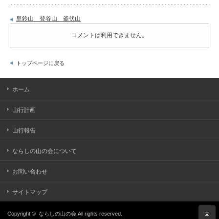
皇鈴山 登谷山 釜伏山
コメントは利用できません。
トップページに戻る
ホーム
山行計画
山行報告
ならしの山の会について
お問い合わせ
サイトマップ
Copyright ©
ならしの山の会
All rights reserved.