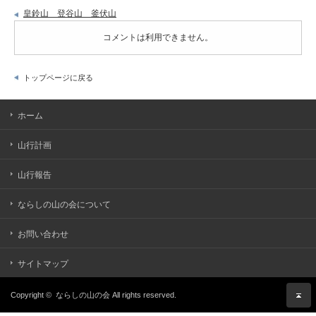
皇鈴山 登谷山 釜伏山
コメントは利用できません。
トップページに戻る
ホーム
山行計画
山行報告
ならしの山の会について
お問い合わせ
サイトマップ
Copyright ©
ならしの山の会
All rights reserved.