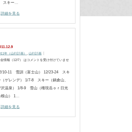
9 スキー…
詳細を見る
011.12.9
011年（山行計画）
,
山行計画
会情報（12/7） は
コメントを受け付けていませ
ん
2/10-11 雪訓（富士山） 12/23-24 スキ
ー（ゲレンデ） 1/7-8 スキー（鍋倉山、
野沢温泉） 1/8-9 雪山（権現岳ｏｒ日光
白根山） 1…
詳細を見る