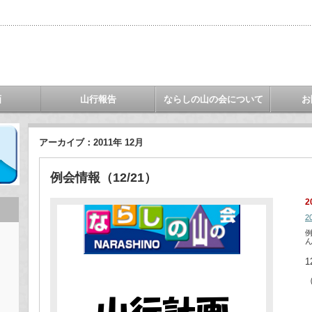
画
山行報告
ならしの山の会について
お
アーカイブ：2011年 12月
例会情報（12/21）
2
2
例
1
（