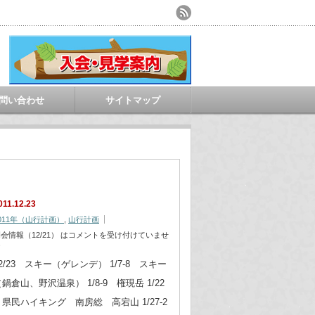
問い合わせ
サイトマップ
011.12.23
011年（山行計画）
,
山行計画
会情報（12/21） は
コメントを受け付けていませ
ん
2/23 スキー（ゲレンデ） 1/7-8 スキー
鍋倉山、野沢温泉） 1/8-9 権現岳 1/22
県民ハイキング 南房総 高宕山 1/27-2