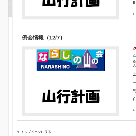
例会情報（12/7）
2
2
例
1
トップページに戻る