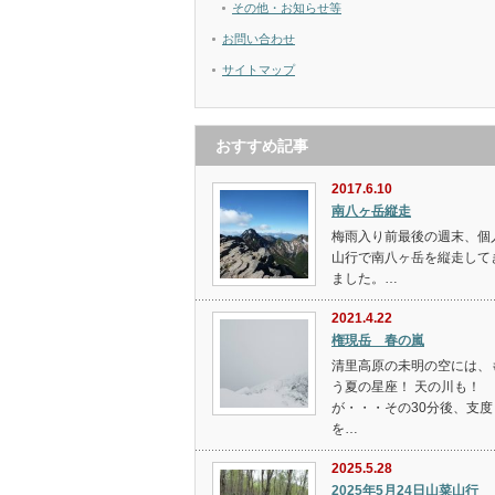
その他・お知らせ等
お問い合わせ
サイトマップ
おすすめ記事
2017.6.10
南八ヶ岳縦走
梅雨入り前最後の週末、個
山行で南八ヶ岳を縦走して
ました。…
2021.4.22
権現岳 春の嵐
清里高原の未明の空には、
う夏の星座！ 天の川も！
が・・・その30分後、支度
を…
2025.5.28
2025年5月24日山菜山行