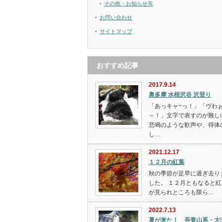
その他・お知らせ等
お問い合わせ
サイトマップ
おすすめ記事
2017.9.14
奥多摩 水根沢谷 沢登り
「あっキャ~っ！」「ヴわ
～！」文字で表すのが難し
悲鳴のような歓声や、得体
し…
2021.12.17
１２月の紅葉
秋の季節が足早に過ぎ去り
した。 １２月ともなると紅
が見られところも限ら…
2022.7.13
夏が来た！ 吾妻山系・大