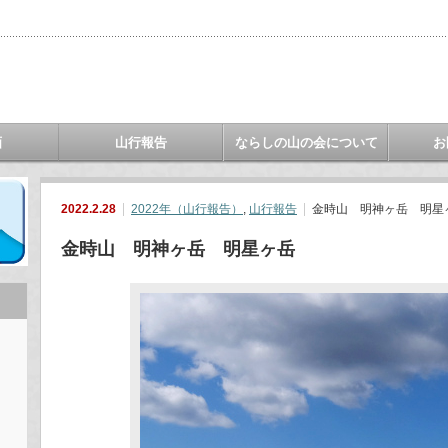
画
山行報告
ならしの山の会について
お
2022.2.28
2022年（山行報告）
,
山行報告
金時山 明神ヶ岳 明星
金時山 明神ヶ岳 明星ヶ岳