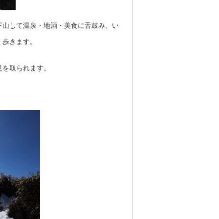
下山して温泉・地酒・美食に舌鼓み、い
く歩きます。
足を取られます。