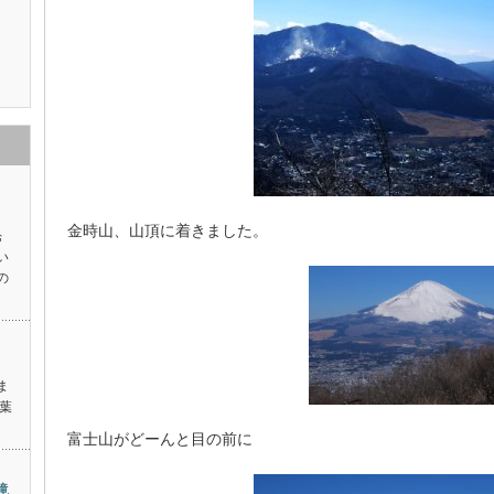
金時山、山頂に着きました。
ぉ
い
の
ま
葉
富士山がどーんと目の前に
滝