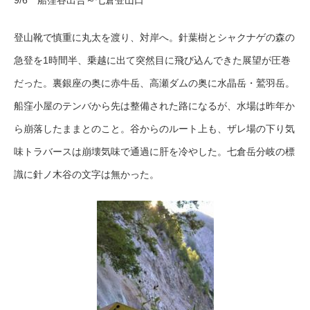
9/6 船窪谷出合～七倉登山口
登山靴で慎重に丸太を渡り、対岸へ。針葉樹とシャクナゲの森の
急登を1時間半、乗越に出て突然目に飛び込んできた展望が圧巻
だった。裏銀座の奥に赤牛岳、高瀬ダムの奥に水晶岳・鷲羽岳。
船窪小屋のテンバから先は整備された路になるが、水場は昨年か
ら崩落したままとのこと。谷からのルート上も、ザレ場の下り気
味トラバースは崩壊気味で通過に肝を冷やした。七倉岳分岐の標
識に針ノ木谷の文字は無かった。