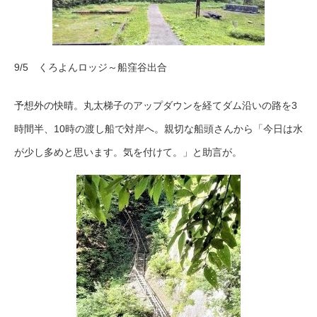
9/5 くろよんロッジ～船窪谷出合
予想外の快晴。丸太梯子のアップダウンを経てダム沿いの路を3
時間半、10時の渡し船で対岸へ。親切な船頭さんから「今日は水
が少し多めと思います。気を付けて。」と助言が。