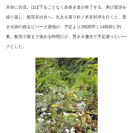
木谷に合流。ほぼ下ることなく高巻き道が終了する。再び渡渉を
繰り返し、船窪谷出合へ。丸太を渡り針ノ木谷対岸を行くと、焚
き火跡の残るビバーク適地が。予定より2時間早く14時前に到
着。船窪小屋まで進める時間だが、焚き火優先で予定通りビバー
クとした。