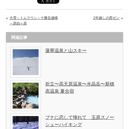
大雪～トムラウシ～十勝岳連峰
2年越しの西ゼン
～原始ヶ原
関連記事
蓮華温泉と山スキー
折立〜高天原温泉〜水晶岳〜新穂
高温泉 夏合宿
ブナに恋して憧れて 玉原スノー
シューハイキング