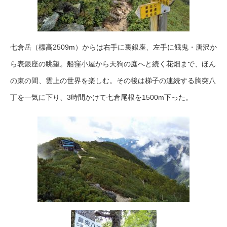
七倉岳（標高2509m）からは右手に裏銀座、左手に餓鬼・唐沢か
ら表銀座の眺望。船窪小屋から天狗の庭へと続く花畑まで、ほん
の束の間、雲上の世界を楽しむ。その後は梯子の連続する胸突八
丁を一気に下り、3時間かけて七倉尾根を1500m下った。