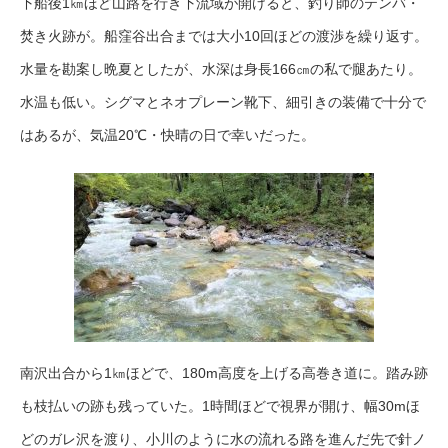
下船後1㎞ほど山路を行き下流域が開けると、釣り師のテンバ・
焚き火跡が。船窪谷出合までは大小10回ほどの渡渉を繰り返す。
水量を勘案し晩夏としたが、水深は身長166㎝の私で腿あたり。
水温も低い。シグマとネオプレーン靴下、細引きの装備で十分で
はあるが、気温20℃・快晴の日で幸いだった。
南沢出合から1㎞ほどで、180m高度を上げる高巻き道に。踏み跡
も枝払いの跡も残っていた。1時間ほどで視界が開け、幅30mほ
どのガレ沢を渡り、小川のように水の流れる路を進んだ先で針ノ