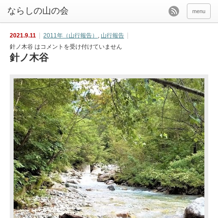
menu
2021.9.11
2011年（山行報告）
,
山行報告
針ノ木谷 は
コメントを受け付けていません
針ノ木谷