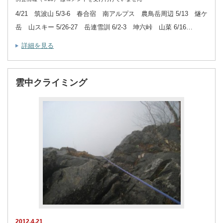
4/21 筑波山 5/3-6 春合宿 南アルプス 農鳥岳周辺 5/13 燧ケ
岳 山スキー 5/26-27 岳連雪訓 6/2-3 坤六峠 山菜 6/16…
詳細を見る
雲中クライミング
2012.4.21