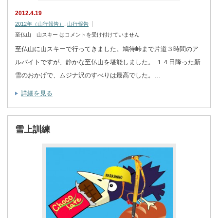
2012.4.19
2012年（山行報告）
,
山行報告
至仏山 山スキー は
コメントを受け付けていません
至仏山に山スキーで行ってきました。鳩待峠まで片道３時間のア
ルバイトですが、静かな至仏山を堪能しました。 １４日降った新
雪のおかげで、ムジナ沢のすべりは最高でした。…
詳細を見る
雪上訓練