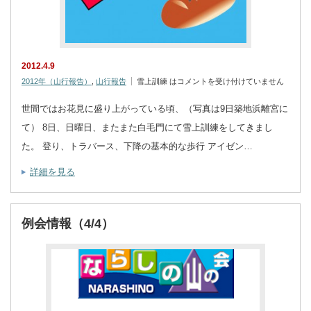
2012.4.9
2012年（山行報告）
,
山行報告
雪上訓練 は
コメントを受け付けていません
世間ではお花見に盛り上がっている頃、（写真は9日築地浜離宮に
て） 8日、日曜日、またまた白毛門にて雪上訓練をしてきまし
た。 登り、トラバース、下降の基本的な歩行 アイゼン…
詳細を見る
例会情報（4/4）