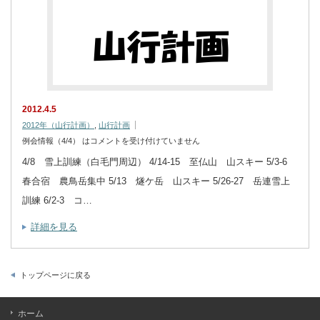
2012.4.5
2012年（山行計画）
,
山行計画
例会情報（4/4） は
コメントを受け付けていません
4/8 雪上訓練（白毛門周辺） 4/14-15 至仏山 山スキー 5/3-6
春合宿 農鳥岳集中 5/13 燧ケ岳 山スキー 5/26-27 岳連雪上
訓練 6/2-3 コ…
詳細を見る
トップページに戻る
ホーム