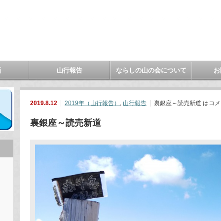
画
山行報告
ならしの山の会について
お
2019.8.12
2019年（山行報告）
,
山行報告
裏銀座～読売新道 は
コメ
裏銀座～読売新道