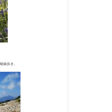
稜線歩き。