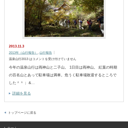
2013.11.3
2013年（山行報告）
,
山行報告
温泉山行2013 は
コメントを受け付けていません
今年の温泉山行は両神山と二子山。 1日目は両神山。 紅葉の時期
の百名山とあって駐車場は満車。危うく駐車場敗退するところで
した＾＾； &…
詳細を見る
トップページに戻る