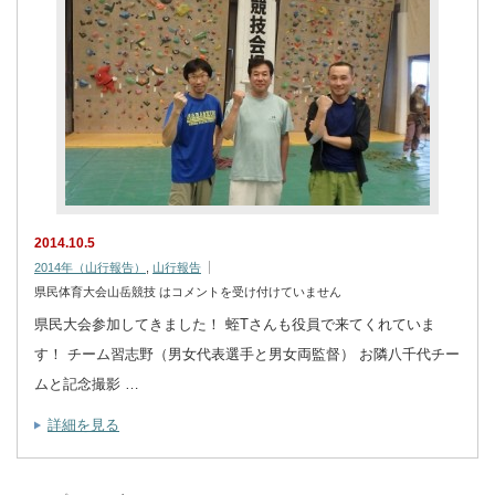
2014.10.5
2014年（山行報告）
,
山行報告
県民体育大会山岳競技 は
コメントを受け付けていません
県民大会参加してきました！ 蛭Tさんも役員で来てくれていま
す！ チーム習志野（男女代表選手と男女両監督） お隣八千代チー
ムと記念撮影 …
詳細を見る