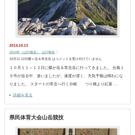
2014.10.13
2014年（山行報告）
,
山行報告
10月11-12日蝶ヶ岳＆常念岳 は
コメントを受け付けていません
１０月１１～１２日に蝶が岳＆常念岳に行ってきました。 台風１
９号が迫る中、迷いましたが、速度が遅く、天気予報は晴れにな
りました。 スタートの常念へ行く分岐 つり橋より紅葉 …
詳細を見る
県民体育大会山岳競技