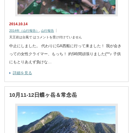
2014.10.14
2014年（山行報告）
,
山行報告
天王岩は台風で は
コメントを受け付けていません
中止にしました。 代わりにGA西船に行って来ました！ 我が会き
っての女性クライマー、もっち！ 約5時間頑張りました(^^♪ 子供
にもとりあえず負けな…
詳細を見る
10月11-12日蝶ヶ岳＆常念岳