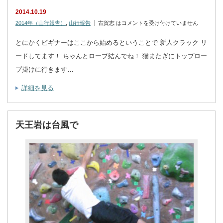
2014.10.19
2014年（山行報告）
,
山行報告
古賀志 は
コメントを受け付けていません
とにかくビギナーはここから始めるということで 新人クラック リ
ードしてます！ ちゃんとロープ結んでね！ 猫またぎにトップロー
プ掛けに行きます…
詳細を見る
天王岩は台風で