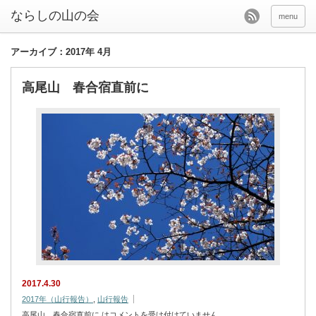
menu
アーカイブ：2017年 4月
高尾山 春合宿直前に
2017.4.30
2017年（山行報告）
,
山行報告
高尾山 春合宿直前に は
コメントを受け付けていません