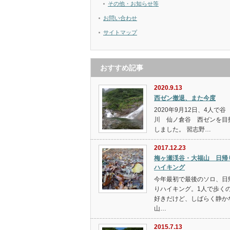
その他・お知らせ等
お問い合わせ
サイトマップ
おすすめ記事
2020.9.13
西ゼン撤退、また今度
2020年9月12日、4人で谷
川 仙ノ倉谷 西ゼンを目
しました。 習志野…
2017.12.23
梅ヶ瀬渓谷・大福山 日帰
ハイキング
今年最初で最後のソロ、日
りハイキング。1人で歩く
好きだけど、しばらく静か
山…
2015.7.13